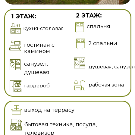
санузел,
душевая, санузел
душевая
рабочая зона
гардероб
выход на террасу
бытовая техника, посуда,
телевизор
Wi-Fi на всей территории поселка
от 5 мес - 265 000 руб/мес
от 11 мес - 229 000 руб/мес
СМОТРЕТЬ 3D ТУР
ДОМ СВОБОДЕН
ЗАБРОНИРОВАТЬ
+7(915)740-17-95