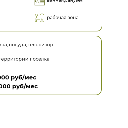
ванная,санузел
рабочая зона
ка, посуда, телевизор
й территории поселка
 000 руб/мес
6 000 руб/мес